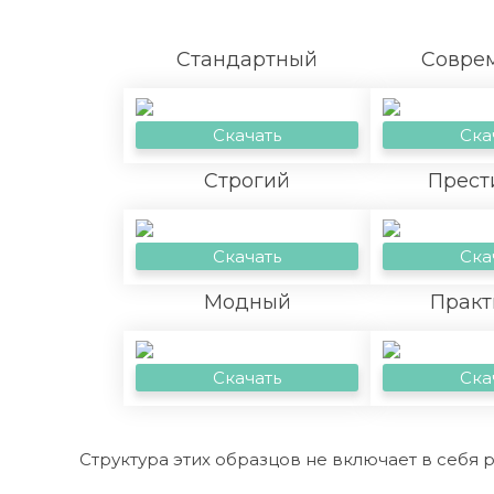
Стандартный
Совре
Скачать
Ска
Строгий
Прест
Скачать
Ска
Модный
Практ
Скачать
Ска
Структура этих образцов не включает в себя