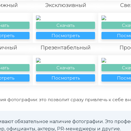
ижный
Эксклюзивный
Све
чать
Скачать
Ска
треть
Посмотреть
Посмо
ичный
Презентабельный
Про
чать
Скачать
Ска
треть
Посмотреть
Посмо
ия фотографии: это позволит сразу привлечь к себе в
вают обязательное наличие фотографии. Это профес
р, официанты, актеры, PR-менеджеры и другие.