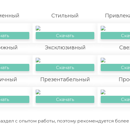
менный
Стильный
Привлек
чать
Скачать
Ска
ижный
Эксклюзивный
Све
чать
Скачать
Ска
ичный
Презентабельный
Про
чать
Скачать
Ска
 раздел с опытом работы, поэтому рекомендуется боле