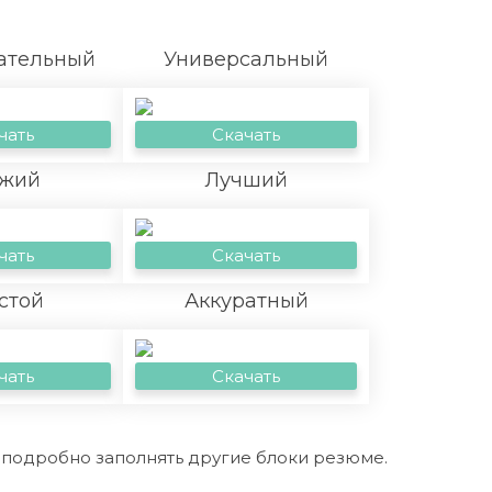
ательный
Универсальный
чать
Скачать
жий
Лучший
чать
Скачать
стой
Аккуратный
чать
Скачать
е подробно заполнять другие блоки резюме.