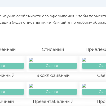
 изучив особенности его оформления. Чтобы повысить
ации будут описаны ниже. Кликайте по любому образцу
менный
Стильный
Привлек
чать
Скачать
Ска
ижный
Эксклюзивный
Све
чать
Скачать
Ска
ичный
Презентабельный
Про