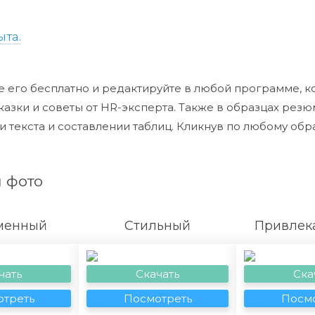
ыта.
 его бесплатно и редактируйте в любой программе, к
азки и советы от HR-эксперта. Также в образцах резю
текста и составлении таблиц. Кликнув по любому обра
 фото
менный
Стильный
Привлек
чать
Скачать
Ска
треть
Посмотреть
Посмо