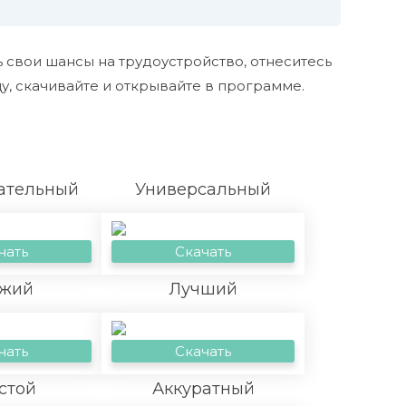
 свои шансы на трудоустройство, отнеситесь
, скачивайте и открывайте в программе.
ательный
Универсальный
чать
Скачать
жий
Лучший
чать
Скачать
стой
Аккуратный