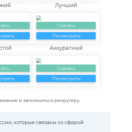
жий
Лучший
чать
Скачать
треть
Посмотреть
стой
Аккуратный
чать
Скачать
треть
Посмотреть
нимание и запомниться рекрутеру.
сии, которые связаны со сферой